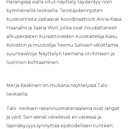
Helsingissä esillä ollut näyttely täydentyy noin
kymmenellä teoksella. Teostäydennysten
kuratoinnista vastaavat koordinaattorit Anna-Kaisa
Haanaho ja Jaana Woll, jotka ovat noudattaneet
alkuperäisten kuraattoreiden kuvataiteilija Kaisu
Koiviston ja muotoilija Teemu Salosen viitoittamia
suuntaviivoja. Näyttelyn teemana on ihmisen ja
luonnon kohtaaminen.
Merja Keskinen on mukana näyttelyssä Talo -
teoksella.
Talo -teoksen rakennusmateriaaleina ovat langat
ja värit. Sen seinät väreilevät eri väreissä ja
läpinäkyvyys synnyttää epätodellisen tunteen.