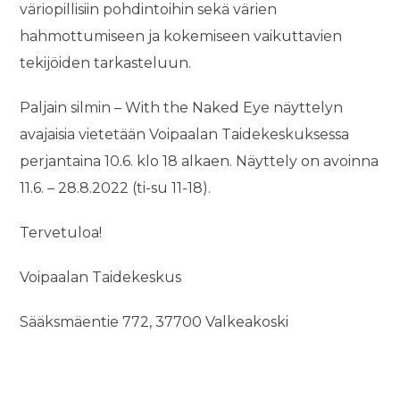
väriopillisiin pohdintoihin sekä värien
hahmottumiseen ja kokemiseen vaikuttavien
tekijöiden tarkasteluun.
Paljain silmin – With the Naked Eye näyttelyn
avajaisia vietetään Voipaalan Taidekeskuksessa
perjantaina 10.6. klo 18 alkaen. Näyttely on avoinna
11.6. – 28.8.2022 (ti-su 11-18).
Tervetuloa!
Voipaalan Taidekeskus
Sääksmäentie 772, 37700 Valkeakoski