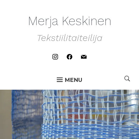
Merja Keskinen
Tekstiilitaiteilija
instagram
facebook
mail
MENU