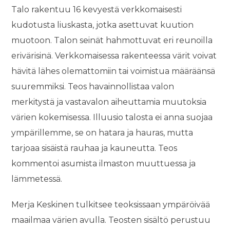
Talo rakentuu 16 kevyestä verkkomaisesti
kudotusta liuskasta, jotka asettuvat kuution
muotoon. Talon seinät hahmottuvat eri reunoilla
erivärisinä. Verkkomaisessa rakenteessa värit voivat
hävitä lähes olemattomiin tai voimistua määräänsä
suuremmiksi. Teos havainnollistaa valon
merkitystä ja vastavalon aiheuttamia muutoksia
värien kokemisessa. Illuusio talosta ei anna suojaa
ympärillemme, se on hatara ja hauras, mutta
tarjoaa sisäistä rauhaa ja kauneutta. Teos
kommentoi asumista ilmaston muuttuessa ja
lämmetessä.
Merja Keskinen tulkitsee teoksissaan ympäröivää
maailmaa värien avulla. Teosten sisältö perustuu