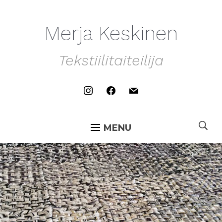
Merja Keskinen
Tekstiilitaiteilija
instagram
facebook
mail
MENU